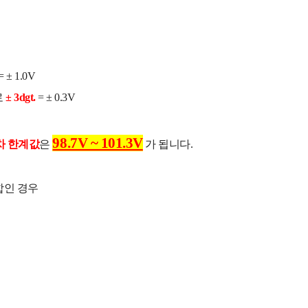
= ± 1.0V
로
± 3dgt.
= ± 0.3V
98.7V ~ 101.3V
차 한계값
은
가 됩니다.
조합인 경우