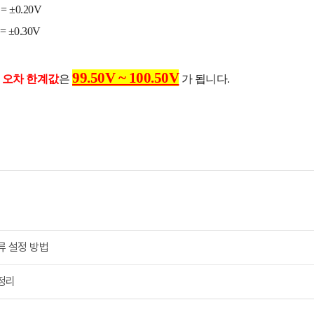
= ±0.20V
= ±0.30V
99.50V ~ 100.50V
한
오차 한계값
은
가 됩니다.
전류 설정 방법
 정리