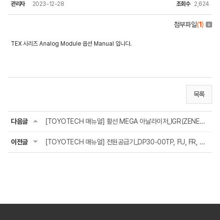
관리자
2023-12-28
조회수
2,624
첨부파일
(
1
)
TEX 시리즈 Analog Module 옵션 Manual 입니다.
목록
다음글
[TOYOTECH 매뉴얼] 활선 MEGA 아날라이저_IGR(ZENEO) 310/320_사용설명서
이전글
[TOYOTECH 매뉴얼] 전원공급기_DP30-00TP, FU, FR, DU-시리즈_사용설명서