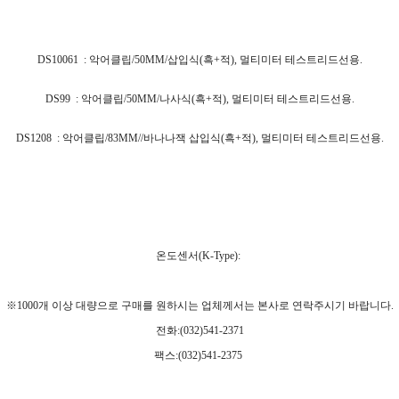
DS10061
:
악어클립/50MM/삽입식(흑+적), 멀티미터 테스트리드선용.
DS99
:
악어클립/50MM/나사식(흑+적), 멀티미터 테스트리드선용.
DS1208
:
악어클립/83MM//바나나잭 삽입식(흑+적), 멀티미터 테스트리드선용.
온도센서(K-Type):
※1000개 이상 대량으로 구매를 원하시는 업체께서는 본사로 연락주시기 바랍니다.
전화:(032)541-2371
팩스:(032)541-2375