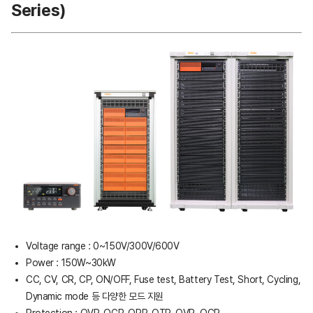
Series)
Voltage range : 0~150V/300V/600V
Power : 150W~30kW
CC, CV, CR, CP, ON/OFF, Fuse test, Battery Test, Short, Cycling,
Dynamic mode 등 다양한 모드 지원
Protection : OVP, OCP, OPP, OTP, OVR, OCR