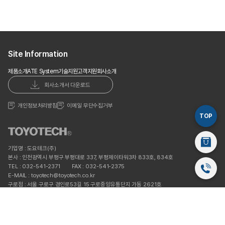
Site Information
제품소개
ATE System
기술지원
고객지원
회사소개
회사소개서 다운로드
개인정보처리방침
이메일 무단수집거부
TOP
스마트스토
기업명 : 도요테크(주)
본사 : 인천광역시 부평구 부평대로 337, 부평제이타워3차 833호, 834호
TEL : 032-541-2371
FAX : 032-541-2375
032-541
E-MAIL : toyotech@toyotech.co.kr
구로점 : 서울 구로구 경인로53길 15 구로중앙유통단지 가동 2621호
TEL : 02-6679-2371
E-MAIL : toyotech@toyotech.co.kr
Copyright © 2023 도요테크(주). All Rights Reserved.
Designed by
WebSite.co.kr.