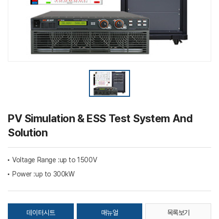
PV Simulation & ESS Test System And
Solution
Voltage Range :
up to 1500V
Power :
up to 300kW
데이터시트
매뉴얼
목록보기